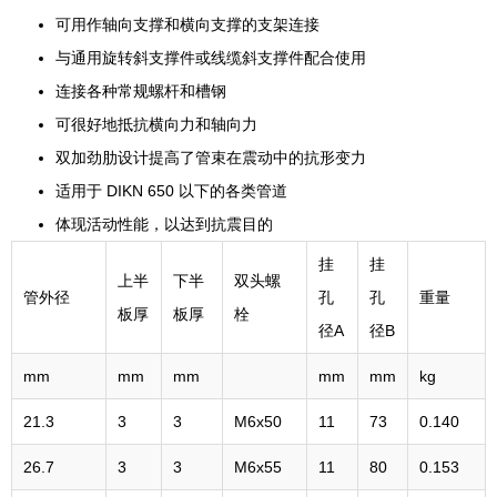
可用作轴向支撑和横向支撑的支架连接
与通用旋转斜支撑件或线缆斜支撑件配合使用
连接各种常规螺杆和槽钢
可很好地抵抗横向力和轴向力
双加劲肋设计提高了管束在震动中的抗形变力
适用于 DIKN 650 以下的各类管道
体现活动性能，以达到抗震目的
挂
挂
上半
下半
双头螺
管外径
孔
孔
重量
板厚
板厚
栓
径A
径B
mm
mm
mm
mm
mm
kg
21.3
3
3
M6x50
11
73
0.140
26.7
3
3
M6x55
11
80
0.153