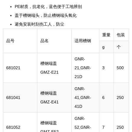
PE材质，抗老化，蓝色便于工地辨别
盖于槽钢端头，防止槽钢端头氧化
避免安装时刮伤工人，防尘
重量
包装
品号
品名
适用槽钢
g
个
GNR-
槽钢端盖
681021
21,GNR-
3
500
GMZ-E21
21D
GNR-
槽钢端盖
681041
41,GNR-
6
250
GMZ-E41
41D
GNR-
槽钢端盖
681052
52,GNR-
7
250
GMZ-E52